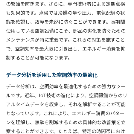
空調効率が健康に及ぼす影響を考慮する
の繁殖を防ぎます。さらに、専門技術者による定期点検
節電を考慮した快適な空調運用の実現
も効果的です。点検では冷媒の量や圧力、電気配線の状
態を確認し、故障を未然に防ぐことができます。長期間
快適環境を保ちながらの空調効率化
使用している空調設備にこそ、部品の劣化を防ぐための
空調効率を最適化するための環境設定
メンテナンスが特に重要です。これらの対策を施すこと
空調の効率向上で実現する持続可能な未来
で、空調効率を最大限に引き出し、エネルギー消費を抑
持続可能な社会に貢献する空調効率
制することが可能になります。
未来のための空調効率改善戦略
環境を考慮した空調効率の重要性
データ分析を活用した空調効率の最適化
空調効率がもたらす持続可能な施設運営
データ分析は、空調効率を最適化するための強力なツー
持続可能性を高めるための空調技術
ルです。近年、IoT技術の進化により、空調設備からのリ
未来志向の空調効率化に向けた取り組み
アルタイムデータを収集し、それを解析することが可能
となっています。これにより、エネルギー消費のパター
ンを理解し、無駄を削減するための具体的な改善策を立
案することができます。たとえば、特定の時間帯におけ