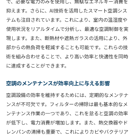
で、必要な電力のみを使用し、無駄なエネルギー消費を
空調効率改善で見込めるコスト削減の秘訣
抑えます。さらに、AI技術を活用したスマート空調シス
投資対効果を考慮した空調効率改善の必要
テムも注目されています。これにより、室内の温湿度や
性
使用状況をリアルタイムで分析し、最適な空調制御を実
運用コスト削減を実現する空調効率戦略
現します。また、断熱材や遮熱ガラスの活用により、外
部からの熱負荷を軽減することも可能です。これらの技
長期的なコスト削減を可能にする空調効率
術を組み合わせることで、より高い効率と快適性を同時
化
に達成することができます。
エネルギー効率とコスト削減の相乗効果
空調効率改善がもたらす財政的メリット
空調のメンテナンスが効率向上に与える影響
設備更新による空調効率向上とコスト削減
空調設備の効率を維持するためには、定期的なメンテナ
エネルギーを節約しつつ快適性を保つ空調効率
ンスが不可欠です。フィルターの掃除は最も基本的なメ
のポイント
ンテナンス作業の一つであり、これを怠ると空調の効率
快適性を犠牲にしない空調効率の追求
が低下し、電力消費が増加します。また、熱交換器やド
エネルギー節約と快適性の両立方法
レンパンの清掃も重要で、これによりカビやバクテリア