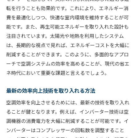
新たな空調システム設計の方向性
転を行うことも効果的です。これにより、エネルギー消
空調効率が室内環境に与える影響
費を最適化しつつ、快適な室内環境を維持することが可
柔軟な空調制御で快適性を向上させる
能です。また、再生可能エネルギーを取り入れた設計も
未来の空調効率を見据えた環境デザイン
注目されています。太陽光や地熱を利用したシステム
省エネにつながる空調効率最新テクノロジーの
は、長期的な視点で見れば、エネルギーコストを大幅に
活用法
削減することができます。このように、多面的なアプロ
ーチで空調システムの効率を高めることが、現代の省エ
省エネ性能を最大化するための技術革新
ネ時代において重要な課題と言えるでしょう。
空調効率を高めるためのテクノロジー選定
エネルギー管理システムで効率を最適化
最新の効率向上技術を取り入れる方法
空調設備のスマート化による省エネ効果
空調効率を向上させるためには、最新の技術を取り入れ
省エネ技術が支える持続可能な空調システ
ることが鍵となります。例えば、インバーター技術は空
ム
調機器の消費電力を大幅に削減することが可能です。イ
最新空調テクノロジーを活用したエネルギ
ンバーターはコンプレッサーの回転数を調整すること
ー削減策