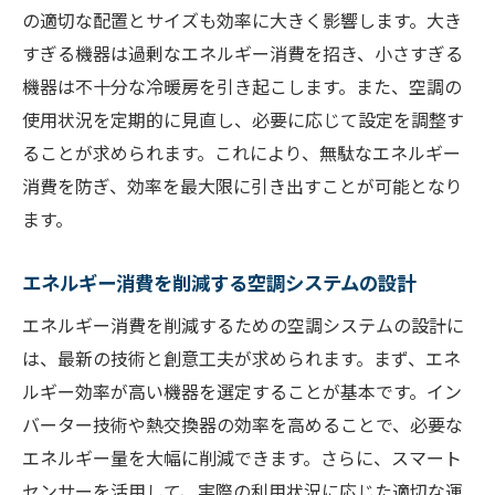
の適切な配置とサイズも効率に大きく影響します。大き
る方法
すぎる機器は過剰なエネルギー消費を招き、小さすぎる
エネルギーコスト削減のための実践的アプ
機器は不十分な冷暖房を引き起こします。また、空調の
ローチ
使用状況を定期的に見直し、必要に応じて設定を調整す
環境負荷を軽減する空調効率の改善
ることが求められます。これにより、無駄なエネルギー
空調効率向上で実現する長期的な経済効果
消費を防ぎ、効率を最大限に引き出すことが可能となり
エネルギー効率基準を満たす空調システム
ます。
快適性と効率を両立させるための工夫
エネルギー消費を削減する空調システムの設計
持続可能な経営を支える空調効率向上の取
組み
エネルギー消費を削減するための空調システムの設計に
は、最新の技術と創意工夫が求められます。まず、エネ
快適な環境を維持するための空調効率の新しい
ルギー効率が高い機器を選定することが基本です。イン
考え方
バーター技術や熱交換器の効率を高めることで、必要な
空調効率と室内快適性のバランス
エネルギー量を大幅に削減できます。さらに、スマート
個別空調とエネルギー効率の関係
センサーを活用して、実際の利用状況に応じた適切な運