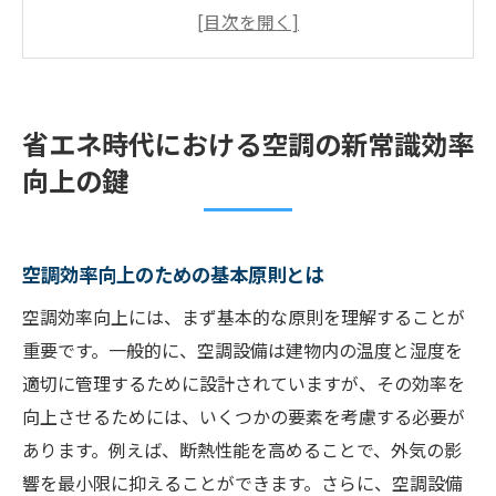
設計
最新の効率向上技術を取り入れる方法
空調のメンテナンスが効率向上に与える影
響
省エネ時代における空調の新常識効率
データ分析を活用した空調効率の最適化
向上の鍵
効率向上を実現するための効果的な戦略
最新技術で空調効率が劇的に向上する理由とは
スマートセンサー技術の導入効果
空調効率向上のための基本原則とは
AIによる空調制御の革新
空調効率向上には、まず基本的な原則を理解することが
省エネを実現するインバーター技術
重要です。一般的に、空調設備は建物内の温度と湿度を
IoTで空調設備をネットワーク化する利点
適切に管理するために設計されていますが、その効率を
向上させるためには、いくつかの要素を考慮する必要が
空調システムの自動化がもたらす効率向上
あります。例えば、断熱性能を高めることで、外気の影
最新技術で空調効率を最大化する方法
響を最小限に抑えることができます。さらに、空調設備
空調効率向上のメリットエネルギー消費を抑え