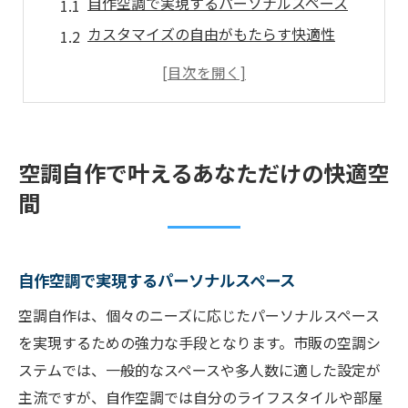
自作空調で実現するパーソナルスペース
カスタマイズの自由がもたらす快適性
DIY空調の基本構造と仕組み
自作空調で季節を問わない快適さを
空調自作に必要な材料と道具
空調システムを自分好みに最適化
空調自作で叶えるあなただけの快適空
自作空調の魅力と可能性を探る
間
自作空調で得られる自由と独創性
市場にないオリジナル空調の可能性
自作空調で実現するパーソナルスペース
自作空調で挑む快適環境の新境地
エコと経済性を両立する自作空調
空調自作は、個々のニーズに応じたパーソナルスペース
を実現するための強力な手段となります。市販の空調シ
自作ならではの空調デザイン
ステムでは、一般的なスペースや多人数に適した設定が
より良いパフォーマンスを目指す工夫
主流ですが、自作空調では自分のライフスタイルや部屋
空調自作で経済的かつ効果的な快適環境を実現