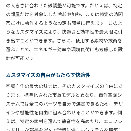
の大きさに合わせた微調整が可能です。たとえば、特定
コスト削減と快適性の両立を目指す
の部屋だけを対象にした冷却や加熱、または特定の時間
省エネ効果の高い自作空調の実例
帯だけに動作するような設定も簡単に行えます。このよ
自作空調で維持費を抑えるコツ
うなカスタマイズにより、快適さと効率性を最大限に引
短期間で環境改善を図る方法
き出すことができます。さらに、使用する素材や技術を
自作空調の効果を最大化する秘訣
選ぶことで、エネルギー効率や環境負荷にも考慮した設
計が可能です。
長期的な視点で見る自作空調の利点
初心者でも安心！空調自作の基本と応用
カスタマイズの自由がもたらす快適性
初めての空調自作を成功させるステップ
空調自作の最大の魅力は、そのカスタマイズの自由にあ
基礎知識を押さえて安心のスタート
ります。標準化された市販モデルと異なり、自作空調シ
応用編：自作空調の進化を楽しむ
ステムでは全てのパーツを自分で選定できるため、デザ
失敗を避けるためのポイント解説
インや機能性を自由に組み合わせることができます。例
空調自作の安全性を確保する方法
えば、特定の素材を選んで静音性を高めたり、エコフレ
初心者にも優しい空調自作ガイド
ンドリーな部品を選んで環境に優しいシステムを構築し