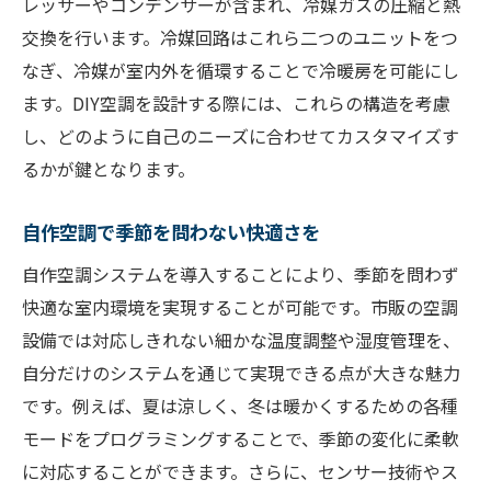
レッサーやコンデンサーが含まれ、冷媒ガスの圧縮と熱
未来の空調スタイルを先取り
交換を行います。冷媒回路はこれら二つのユニットをつ
空調自作でカスタマイズ性を最大限に活用
なぎ、冷媒が室内外を循環することで冷暖房を可能にし
自分だけの空調設定で快適空間を創出
ます。DIY空調を設計する際には、これらの構造を考慮
細部にこだわるカスタマイズの手法
し、どのように自己のニーズに合わせてカスタマイズす
るかが鍵となります。
ニーズに応じた空調機能の選択
自作空調で季節ごとにフレキシブル対応
自作空調で季節を問わない快適さを
多様な選択肢が生む空調の可能性
自作空調システムを導入することにより、季節を問わず
自作で追求する究極の空間カスタマイズ
快適な室内環境を実現することが可能です。市販の空調
空調自作の挑戦がもたらす満足感と達成感
設備では対応しきれない細かな温度調整や湿度管理を、
空調を自作することで得られる喜び
自分だけのシステムを通じて実現できる点が大きな魅力
達成感を味わう空調プロジェクトの魅力
です。例えば、夏は涼しく、冬は暖かくするための各種
自作空調で日常に新たな価値を
モードをプログラミングすることで、季節の変化に柔軟
成功体験がもたらすポジティブな影響
に対応することができます。さらに、センサー技術やス