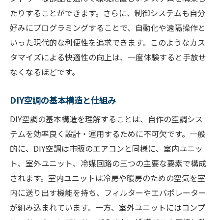
デザインも機能も自由自在空調自作の魅力
たりすることができます。さらに、制御システムも自分
好みにプログラミングすることで、自動化や遠隔操作と
自作空調で個性を表現するデザイン術
いった現代的な利便性を追求できます。このようなカス
機能を追求した空調自作のアプローチ
タマイズによる快適性の向上は、一度体験すると手放せ
空間にマッチする空調デザインの選び方
なくなるほどです。
自作空調で独自のインテリアを演出
機能美を備えた空調デザインの実現
DIY空調の基本構造と仕組み
空調自作で創る理想の住環境
DIY空調の基本構造を理解することは、自作の空調シス
空調自作がもたらす新しいライフスタイル
テムを効率良く設計・運用するために不可欠です。一般
自作空調で生活スタイルを革新
的に、DIY空調は市販のエアコンと同様に、室内ユニッ
DIYで広がる空調の新たな可能性
ト、室外ユニット、冷媒回路の三つの主要な要素で構成
されます。室内ユニットは冷房や暖房のための空気を室
自作空調で快適生活を手に入れる
内に送り出す機能を持ち、フィルターやエバポレーター
ライフスタイルに合わせた空調設計
が組み込まれています。一方、室外ユニットにはコンプ
健康的な生活を支える自作空調