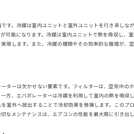
省エネ技術の進化が変える次世代空調システムの未来
省エネ性能を高める技術の種類
エネルギー効率の向上ポイント
路です。冷媒は室内ユニットと室外ユニットを行き来しな
房が可能になります。冷媒は室内ユニットで熱を吸収し、室
環境に優しい冷媒の選択
を実現します。また、冷媒の種類やその効率的な循環が、
スマートセンサー活用による省エネ
インバーテッドシステムの具体例
次世代空調のための研究開発動向
空調のエネルギー効率を高める最新技術の紹介
レーターは欠かせない要素です。フィルターは、空気中の
ゼロエネルギーへの挑戦
。一方、エバポレーターは冷媒を利用して室内の熱を吸収
太陽光発電との連携技術
れを室外へ放出することで冷却効果を発揮します。このプ
最新の断熱技術の活用
適切なメンテナンスは、エアコンの性能を最大限に引き出
高効率コンプレッサーの導入
AIによる運転最適化の実現