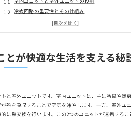
室内ユニットと室外ユニットの役割
冷媒回路の重要性とその仕組み
フィルターとエバポレーターの機能
快適さを保つためのメンテナンスポイント
最新エアコン技術の基礎知識
エアコン選びの基準としての基本構造理解
ことが快適な生活を支える秘
エアコンの仕組みを徹底解説！空調の核となる技術を探
コンプレッサーの役割と技術革新
コンデンサーとエバポレーターの連携
インバーター技術とは何か
ットと室外ユニットです。室内ユニットは、主に冷風や暖
温度センサーと湿度センサーの連携
媒が熱を吸収することで空気を冷やします。一方、室外ユ
空調運転モードの最適化技術
率的に熱交換を行います。この2つのユニットが連携するこ
最新の快適性向上機能の紹介