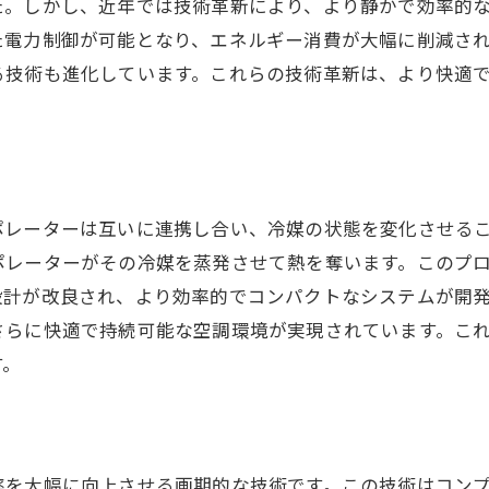
た。しかし、近年では技術革新により、より静かで効率的
空調システムのトラブルシューティング
た電力制御が可能となり、エネルギー消費が大幅に削減さ
快適性を維持するための使用法
る技術も進化しています。これらの技術革新は、より快適
最新技術を取り入れるタイミング
ポレーターは互いに連携し合い、冷媒の状態を変化させる
ポレーターがその冷媒を蒸発させて熱を奪います。このプ
設計が改良され、より効率的でコンパクトなシステムが開
さらに快適で持続可能な空調環境が実現されています。こ
す。
率を大幅に向上させる画期的な技術です。この技術はコン