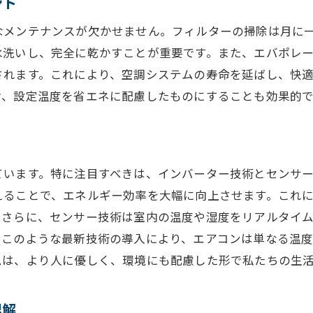
ント
持続可能なエネルギー利用の未来
なメンテナンスが欠かせません。フィルターの掃除は月に
IoTとスマート技術がもたらす空調の新たな可能性
水洗いし、完全に乾かすことが重要です。また、エバポレ
IoTによる空調システムの監視と管理
されます。これにより、空調システムの寿命を延ばし、快
スマートホームとの連携
け、設定温度を省エネに配慮したものにすることも効果的で
リアルタイムデータ解析と省エネ
自動化された快適性管理システム
音声制御によるユーザビリティ向上
ています。特に注目すべきは、インバーター技術とセンサ
将来のスマート空調の展望
えることで、エネルギー効率を大幅に向上させます。これ
空調システムが私たちの生活に与える影響とその魅力
。さらに、センサー技術は室内の温度や湿度をリアルタイ
健康と快適性の調和
。このような最新技術の導入により、エアコンは単なる温
生活の質を高める空調の役割
ムは、より人に優しく、環境にも配慮した形で私たちの生
エネルギーコストの削減と環境保護
季節に応じた快適空間の実現
理解