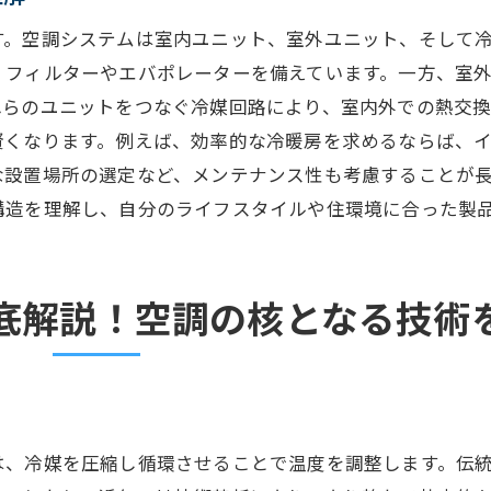
空調技術がもたらす未来の生活スタイル
す。空調システムは室内ユニット、室外ユニット、そして
持続可能な社会に向けた空調の貢献
、フィルターやエバポレーターを備えています。一方、室
快適性を追求した空調技術の進化とこれからの展望
れらのユニットをつなぐ冷媒回路により、室内外での熱交換
賢くなります。例えば、効率的な冷暖房を求めるならば、
温度だけでなく湿度管理の重要性
な設置場所の選定など、メンテナンス性も考慮することが
個々のニーズに応えるパーソナライズド空調
構造を理解し、自分のライフスタイルや住環境に合った製
快適性向上のためのセンサー技術
未来を見据えた空調技術の開発
持続可能性を考慮した技術革新
底解説！空調の核となる技術
未来の空調システムの方向性
空調システムを理解することで得られる効率的な活用方
適切な使用でエネルギーを節約
メンテナンスで長寿命を確保
は、冷媒を圧縮し循環させることで温度を調整します。伝
季節ごとの運転アドバイス