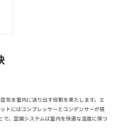
訣
る
房空気を室内に送り出す役割を果たします。エ
ニットにはコンプレッサーとコンデンサーが搭
とで、空調システムは室内を快適な温度に保つ