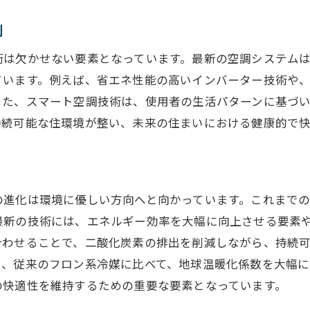
省エネと快適性を両立する最新空調技術の魅力
割
省エネ性能を飛躍させる革新的技術
快適性を維持しつつエネルギー消費を抑える方法
術は欠かせない要素となっています。最新の空調システム
ています。例えば、省エネ性能の高いインバーター技術や
環境負荷を軽減する空調技術の進化
また、スマート空調技術は、使用者の生活パターンに基づ
省エネ空調がもたらす経済効果と可能性
持続可能な住環境が整い、未来の住まいにおける健康的で
快適な住環境を実現する最先端技術の応用
省エネを実現する空調技術の選び方
リアルタイムで最適化する空調システムの可能性
の進化は環境に優しい方向へと向かっています。これまで
リアルタイム調整で得られる快適性の向上
最新の技術には、エネルギー効率を大幅に向上させる要素
データ解析がもたらす空調の新たな可能性
合わせることで、二酸化炭素の排出を削減しながら、持続
最適な空調環境を実現するためのテクノロジー
り、従来のフロン系冷媒に比べて、地球温暖化係数を大幅
リアルタイム管理がもたらす省エネ効果
の快適性を維持するための重要な要素となっています。
未来の住まいにおける空調システムの役割