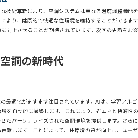
エコロジカルな住環境を実現する新技術
たな技術革新により、空調システムは単なる温度調整機能
未来の住空間に向けた環境配慮型空調
れにより、健康的で快適な住環境を維持することができま
スマートホームを支える革新的空調技術
幅に向上させることが期待されています。次回の更新をお
スマートホームに最適な空調技術の選び方
革新的技術で実現する快適な住環境
ト空調の新時代
スマートホームの未来を支える空調の役割
空調技術が描く次世代スマートホームの姿
革新技術で変わるスマートホームの常識
スマートホームの進化に貢献する空調技術
境の最適化がますます注目されています。AIは、学習アルゴ
未来の住環境を実現する空調技術の最前線
境を自動的に構築します。これにより、省エネと快適性の
最前線技術で実現する未来の住環境
せたパーソナライズされた空調環境を提供します。さらに
空調技術の最前線が描く新たな住まい
も貢献します。これによって、住環境の質が向上し、ユー
住環境を進化させる最先端空調技術