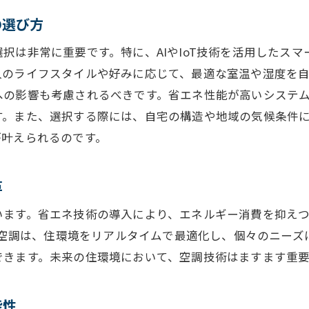
リアルタイム空調が変える住環境の未来
の選び方
未来の住環境を彩る空調技術のトレンド
択は非常に重要です。特に、AIやIoT技術を活用したス
注目の最新空調技術トレンドを探る
人のライフスタイルや好みに応じて、最適な室温や湿度を
空調技術の進化がもたらす住空間の変化
への影響も考慮されるべきです。省エネ性能が高いシステ
未来志向の空調技術が描く新たな住環境
す。また、選択する際には、自宅の構造や地域の気候条件
空調技術が生活に与える影響と展望
が叶えられるのです。
最先端技術が実現する住まいの未来像
空調技術トレンドで変わる住環境の可能性
革
空調技術の進化がもたらす環境負荷の低減
います。省エネ技術の導入により、エネルギー消費を抑え
環境に配慮した空調技術の最新動向
ート空調は、住環境をリアルタイムで最適化し、個々のニー
持続可能な未来を支える空調技術の進化
できます。未来の住環境において、空調技術はますます重
環境負荷を軽減するための空調技術
空調技術が果たす環境保護への貢献
能性