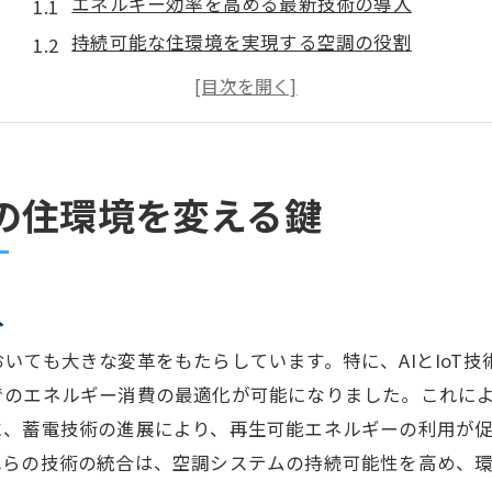
エネルギー効率を高める最新技術の導入
持続可能な住環境を実現する空調の役割
環境に優しい空調技術の新たな展開
未来の住まいに不可欠な空調システムの選び方
空調技術の進化がもたらす住環境の変革
住環境の質を向上させる空調技術の可能性
の住環境を変える鍵
AIとIoTが導くスマート空調の新時代
AIが実現する究極の室内環境最適化
IoT技術で進化する空調管理の未来
入
スマート空調が生み出す新しい快適性
いても大きな変革をもたらしています。特に、AIとIoT
AIとIoTの連携がもたらす住空間革命
でのエネルギー消費の最適化が可能になりました。これに
リアルタイムデータ活用による空調の進化
に、蓄電技術の進展により、再生可能エネルギーの利用が
れらの技術の統合は、空調システムの持続可能性を高め、
スマート空調の導入で変わる生活スタイル