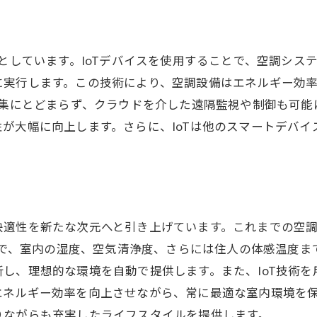
未来志向の空調技術がもたらす暮らしの変革
空調技術の最前線が示す未来の可能性
うとしています。IoTデバイスを使用することで、空調シス
未来の住環境を形作る空調技術の展望
に実行します。この技術により、空調設備はエネルギー効
収集にとどまらず、クラウドを介した遠隔監視や制御も可
が大幅に向上します。さらに、IoTは他のスマートデバ
快適性を新たな次元へと引き上げています。これまでの空
ことで、室内の湿度、空気清浄度、さらには住人の体感温度ま
し、理想的な環境を自動で提供します。また、IoT技術
エネルギー効率を向上させながら、常に最適な室内環境を
りながらも充実したライフスタイルを提供します。